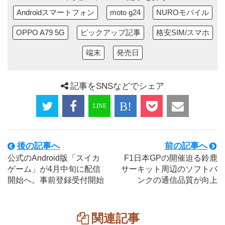
Androidスマートフォン
moto g24
NUROモバイル
OPPO A79 5G
ピックアップ記事
格安SIM/スマホ
端末
発売日
記事をSNSなどでシェア
後の記事へ
前の記事へ
公式のAndroid版「スイカ
F1日本GPの開催迫る鈴鹿
ゲーム」が4月中旬に配信
サーキット周辺のソフトバ
開始へ。事前登録受付開始
ンクの通信品質が向上
関連記事