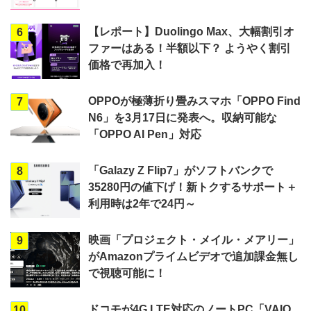
【レポート】Duolingo Max、大幅割引オ
6
ファーはある！半額以下？ ようやく割引
価格で再加入！
OPPOが極薄折り畳みスマホ「OPPO Find
7
N6」を3月17日に発表へ。収納可能な
「OPPO AI Pen」対応
「Galazy Z Flip7」がソフトバンクで
8
35280円の値下げ！新トクするサポート＋
利用時は2年で24円～
映画「プロジェクト・メイル・メアリー」
9
がAmazonプライムビデオで追加課金無し
で視聴可能に！
ドコモが4G LTE対応のノートPC「VAIO
10