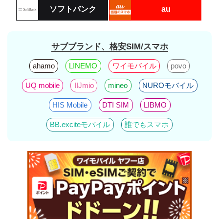
ソフトバンク
au
サブブランド、格安SIM/スマホ
ahamo
LINEMO
ワイモバイル
povo
UQ mobile
IIJmio
mineo
NUROモバイル
HIS Mobile
DTI SIM
LIBMO
BB.exciteモバイル
誰でもスマホ