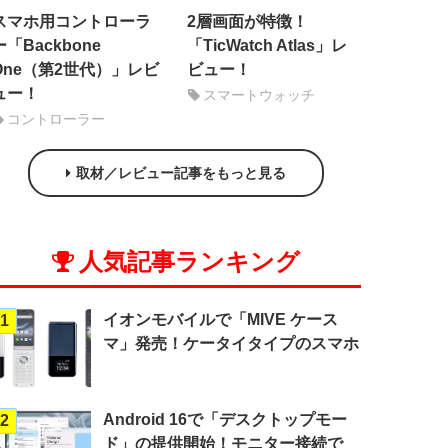
スマホ用コントローラ
2層画面が特徴！
ー「Backbone
「TicWatch Atlas」レ
One（第2世代）」レビ
ビュー！
ュー！
スマートウォッチ
コントローラー
取材／レビュー記事をもっと見る
人気記事ランキング
イオンモバイルで「MIVE ケース
1
マ」発売！ケータイタイプのスマホ
Android 16で「デスクトップモー
2
ド」の提供開始！モニター接続で