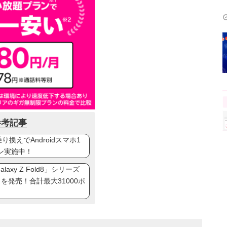
参考記事
換えでAndroidスマホ1
ン実施中！
axy Z Fold8」シリーズ
ip8」を発売！合計最大31000ポ