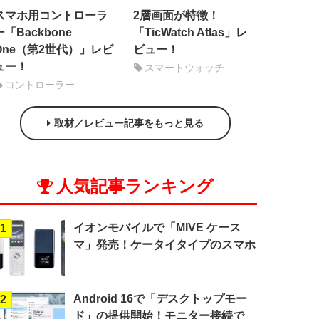
スマホ用コントローラ
2層画面が特徴！
ー「Backbone
「TicWatch Atlas」レ
One（第2世代）」レビ
ビュー！
ュー！
スマートウォッチ
コントローラー
取材／レビュー記事をもっと見る
人気記事ランキング
イオンモバイルで「MIVE ケース
1
マ」発売！ケータイタイプのスマホ
Android 16で「デスクトップモー
2
ド」の提供開始！モニター接続で