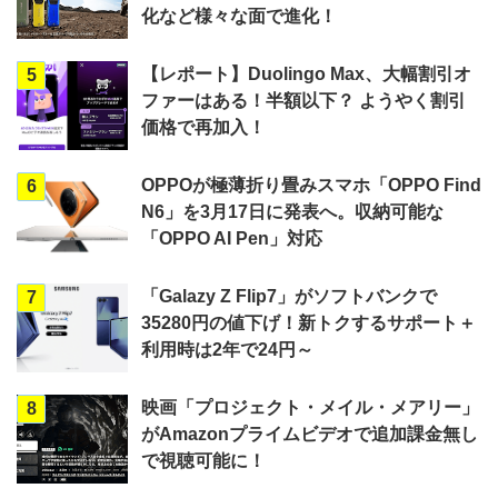
化など様々な面で進化！
【レポート】Duolingo Max、大幅割引オ
5
ファーはある！半額以下？ ようやく割引
価格で再加入！
OPPOが極薄折り畳みスマホ「OPPO Find
6
N6」を3月17日に発表へ。収納可能な
「OPPO AI Pen」対応
「Galazy Z Flip7」がソフトバンクで
7
35280円の値下げ！新トクするサポート＋
利用時は2年で24円～
映画「プロジェクト・メイル・メアリー」
8
がAmazonプライムビデオで追加課金無し
で視聴可能に！