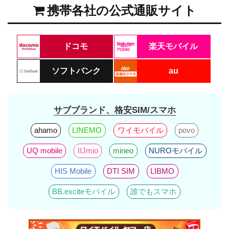
携帯各社の公式通販サイト
ドコモ
楽天モバイル
ソフトバンク
au
サブブランド、格安SIM/スマホ
ahamo
LINEMO
ワイモバイル
povo
UQ mobile
IIJmio
mineo
NUROモバイル
HIS Mobile
DTI SIM
LIBMO
BB.exciteモバイル
誰でもスマホ