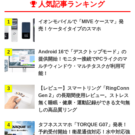
人気記事ランキング
イオンモバイルで「MIVE ケースマ」発
1
売！ケータイタイプのスマホ
Android 16で「デスクトップモード」の
2
提供開始！モニター接続でPCライクのマ
ルチウィンドウ・マルチタスクが利用可
能！
【レビュー】スマートリング「RingConn
3
Gen 2」の長期間使用レビュー。ストレス
無く睡眠・健康・運動記録ができる文句無
しの高品質リング
タフネススマホ「TORQUE G07」発表！
4
予約受付開始！衛星通信対応！水中対応強