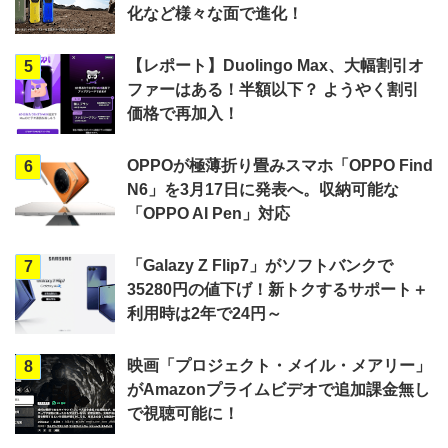
化など様々な面で進化！
【レポート】Duolingo Max、大幅割引オ
5
ファーはある！半額以下？ ようやく割引
価格で再加入！
OPPOが極薄折り畳みスマホ「OPPO Find
6
N6」を3月17日に発表へ。収納可能な
「OPPO AI Pen」対応
「Galazy Z Flip7」がソフトバンクで
7
35280円の値下げ！新トクするサポート＋
利用時は2年で24円～
映画「プロジェクト・メイル・メアリー」
8
がAmazonプライムビデオで追加課金無し
で視聴可能に！