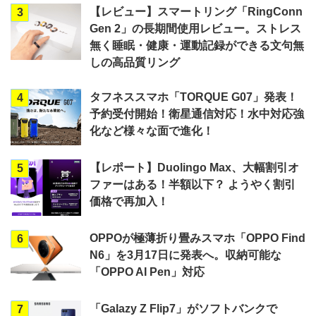
【レビュー】スマートリング「RingConn
3
Gen 2」の長期間使用レビュー。ストレス
無く睡眠・健康・運動記録ができる文句無
しの高品質リング
タフネススマホ「TORQUE G07」発表！
4
予約受付開始！衛星通信対応！水中対応強
化など様々な面で進化！
【レポート】Duolingo Max、大幅割引オ
5
ファーはある！半額以下？ ようやく割引
価格で再加入！
OPPOが極薄折り畳みスマホ「OPPO Find
6
N6」を3月17日に発表へ。収納可能な
「OPPO AI Pen」対応
「Galazy Z Flip7」がソフトバンクで
7