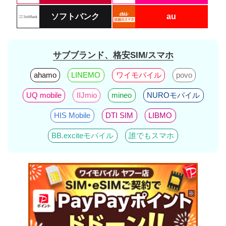
ソフトバンク
au
サブブランド、格安SIM/スマホ
ahamo
LINEMO
ワイモバイル
povo
UQ mobile
IIJmio
mineo
NUROモバイル
HIS Mobile
DTI SIM
LIBMO
BB.exciteモバイル
誰でもスマホ