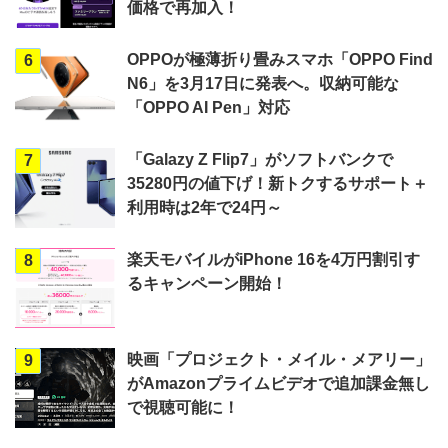
価格で再加入！
OPPOが極薄折り畳みスマホ「OPPO Find
6
N6」を3月17日に発表へ。収納可能な
「OPPO AI Pen」対応
「Galazy Z Flip7」がソフトバンクで
7
35280円の値下げ！新トクするサポート＋
利用時は2年で24円～
楽天モバイルがiPhone 16を4万円割引す
8
るキャンペーン開始！
映画「プロジェクト・メイル・メアリー」
9
がAmazonプライムビデオで追加課金無し
で視聴可能に！