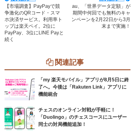
【市場調査】PayPayで競
au、「世界データ定額」が
争激化のQRコード・スマ
期間中何回でも無料のキャ
ホ決済サービス。利用率ト
ンペーンを2月22日から3月
ップは楽天ペイ。2位に
末まで実施！
PayPay、3位にLINE Payと
続く
関連記事
「my 楽天モバイル」アプリが8月5日に終
了へ。今後は「Rakuten Link」アプリに
機能統合
チェスのオンライン対戦が手軽に！
「Duolingo」のチェスコースにユーザー
同士の対局機能追加！