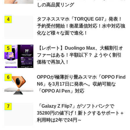
しの高品質リング
タフネススマホ「TORQUE G07」発表！
4
予約受付開始！衛星通信対応！水中対応強
化など様々な面で進化！
【レポート】Duolingo Max、大幅割引オ
5
ファーはある！半額以下？ ようやく割引
価格で再加入！
OPPOが極薄折り畳みスマホ「OPPO Find
6
N6」を3月17日に発表へ。収納可能な
「OPPO AI Pen」対応
「Galazy Z Flip7」がソフトバンクで
7
35280円の値下げ！新トクするサポート＋
利用時は2年で24円～