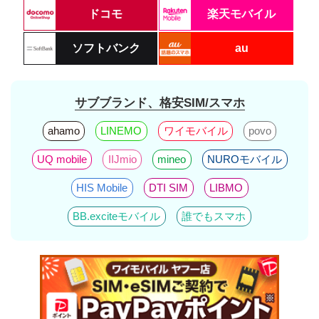
ドコモ
楽天モバイル
ソフトバンク
au
サブブランド、格安SIM/スマホ
ahamo
LINEMO
ワイモバイル
povo
UQ mobile
IIJmio
mineo
NUROモバイル
HIS Mobile
DTI SIM
LIBMO
BB.exciteモバイル
誰でもスマホ