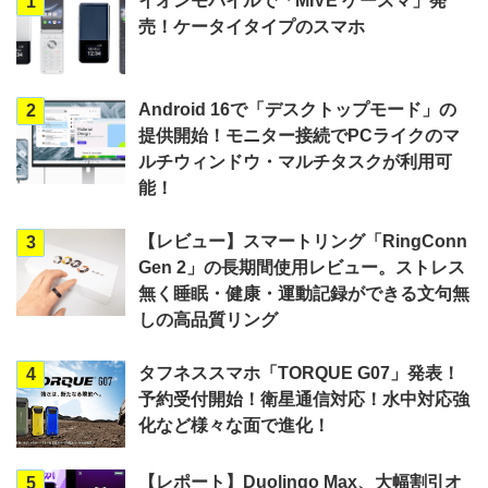
イオンモバイルで「MIVE ケースマ」発
1
売！ケータイタイプのスマホ
Android 16で「デスクトップモード」の
2
提供開始！モニター接続でPCライクのマ
ルチウィンドウ・マルチタスクが利用可
能！
【レビュー】スマートリング「RingConn
3
Gen 2」の長期間使用レビュー。ストレス
無く睡眠・健康・運動記録ができる文句無
しの高品質リング
タフネススマホ「TORQUE G07」発表！
4
予約受付開始！衛星通信対応！水中対応強
化など様々な面で進化！
【レポート】Duolingo Max、大幅割引オ
5