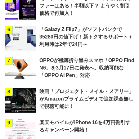
ファーはある！半額以下？ ようやく割引
価格で再加入！
「Galazy Z Flip7」がソフトバンクで
6
35280円の値下げ！新トクするサポート＋
利用時は2年で24円～
OPPOが極薄折り畳みスマホ「OPPO Find
7
N6」を3月17日に発表へ。収納可能な
「OPPO AI Pen」対応
映画「プロジェクト・メイル・メアリー」
8
がAmazonプライムビデオで追加課金無し
で視聴可能に！
楽天モバイルがiPhone 16を4万円割引す
9
るキャンペーン開始！