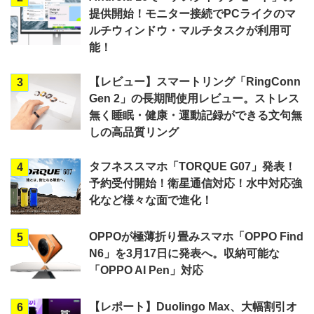
提供開始！モニター接続でPCライクのマ
ルチウィンドウ・マルチタスクが利用可
能！
【レビュー】スマートリング「RingConn
3
Gen 2」の長期間使用レビュー。ストレス
無く睡眠・健康・運動記録ができる文句無
しの高品質リング
タフネススマホ「TORQUE G07」発表！
4
予約受付開始！衛星通信対応！水中対応強
化など様々な面で進化！
OPPOが極薄折り畳みスマホ「OPPO Find
5
N6」を3月17日に発表へ。収納可能な
「OPPO AI Pen」対応
【レポート】Duolingo Max、大幅割引オ
6