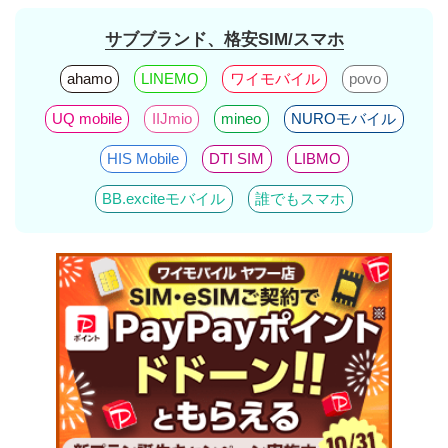
サブブランド、格安SIM/スマホ
ahamo
LINEMO
ワイモバイル
povo
UQ mobile
IIJmio
mineo
NUROモバイル
HIS Mobile
DTI SIM
LIBMO
BB.exciteモバイル
誰でもスマホ