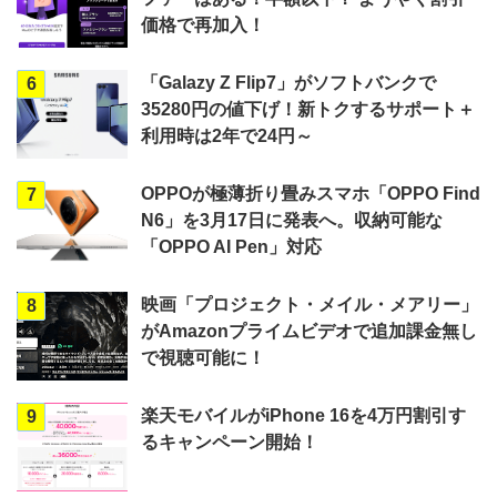
価格で再加入！
「Galazy Z Flip7」がソフトバンクで
6
35280円の値下げ！新トクするサポート＋
利用時は2年で24円～
OPPOが極薄折り畳みスマホ「OPPO Find
7
N6」を3月17日に発表へ。収納可能な
「OPPO AI Pen」対応
映画「プロジェクト・メイル・メアリー」
8
がAmazonプライムビデオで追加課金無し
で視聴可能に！
楽天モバイルがiPhone 16を4万円割引す
9
るキャンペーン開始！