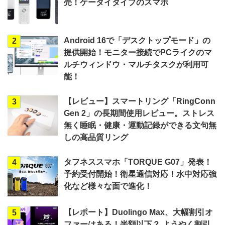
売！ケータイタイプのスマホ
Android 16で「デスクトップモード」の
2
提供開始！モニター接続でPCライクのマ
ルチウィンドウ・マルチタスクが利用可
能！
【レビュー】スマートリング「RingConn
3
Gen 2」の長期間使用レビュー。ストレス
無く睡眠・健康・運動記録ができる文句無
しの高品質リング
タフネススマホ「TORQUE G07」発表！
4
予約受付開始！衛星通信対応！水中対応強
化など様々な面で進化！
【レポート】Duolingo Max、大幅割引オ
5
ファーはある！半額以下？ ようやく割引