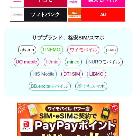
ソフトバンク
au
サブブランド、格安SIM/スマホ
ahamo
LINEMO
ワイモバイル
povo
UQ mobile
IIJmio
mineo
NUROモバイル
HIS Mobile
DTI SIM
LIBMO
BB.exciteモバイル
誰でもスマホ