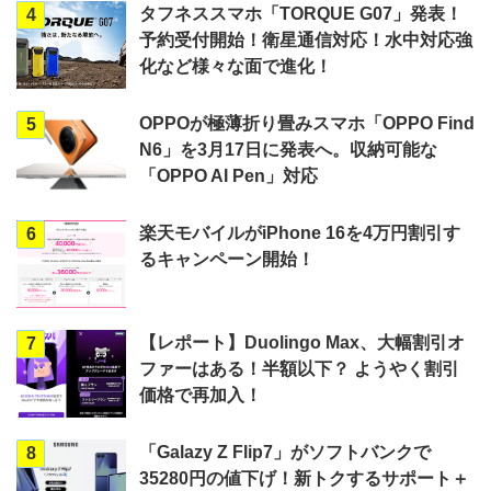
タフネススマホ「TORQUE G07」発表！
4
予約受付開始！衛星通信対応！水中対応強
化など様々な面で進化！
OPPOが極薄折り畳みスマホ「OPPO Find
5
N6」を3月17日に発表へ。収納可能な
「OPPO AI Pen」対応
楽天モバイルがiPhone 16を4万円割引す
6
るキャンペーン開始！
【レポート】Duolingo Max、大幅割引オ
7
ファーはある！半額以下？ ようやく割引
価格で再加入！
「Galazy Z Flip7」がソフトバンクで
8
35280円の値下げ！新トクするサポート＋