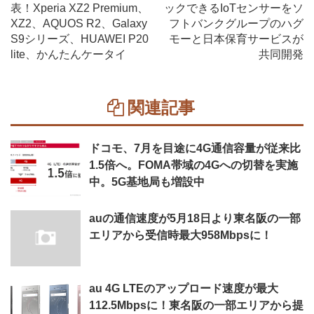
表！Xperia XZ2 Premium、
ックできるIoTセンサーをソ
XZ2、AQUOS R2、Galaxy
フトバンクグループのハグ
S9シリーズ、HUAWEI P20
モーと日本保育サービスが
lite、かんたんケータイ
共同開発
関連記事
ドコモ、7月を目途に4G通信容量が従来比
1.5倍へ。FOMA帯域の4Gへの切替を実施
中。5G基地局も増設中
auの通信速度が5月18日より東名阪の一部
エリアから受信時最大958Mbpsに！
au 4G LTEのアップロード速度が最大
112.5Mbpsに！東名阪の一部エリアから提