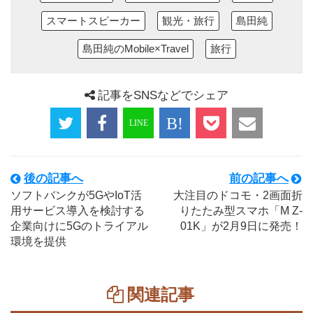
スマートスピーカー
観光・旅行
島田純
島田純のMobile×Travel
旅行
記事をSNSなどでシェア
後の記事へ
前の記事へ
ソフトバンクが5GやIoT活
大注目のドコモ・2画面折
用サービス導入を検討する
りたたみ型スマホ「M Z-
企業向けに5Gのトライアル
01K」が2月9日に発売！
環境を提供
関連記事