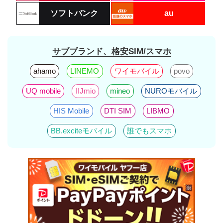
ソフトバンク
au
サブブランド、格安SIM/スマホ
ahamo
LINEMO
ワイモバイル
povo
UQ mobile
IIJmio
mineo
NUROモバイル
HIS Mobile
DTI SIM
LIBMO
BB.exciteモバイル
誰でもスマホ