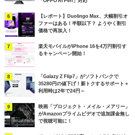
「OPPO AI Pen」対応
【レポート】Duolingo Max、大幅割引オ
6
ファーはある！半額以下？ ようやく割引
価格で再加入！
楽天モバイルがiPhone 16を4万円割引す
7
るキャンペーン開始！
「Galazy Z Flip7」がソフトバンクで
8
35280円の値下げ！新トクするサポート＋
利用時は2年で24円～
映画「プロジェクト・メイル・メアリー」
9
がAmazonプライムビデオで追加課金無し
で視聴可能に！