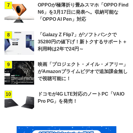
OPPOが極薄折り畳みスマホ「OPPO Find
7
N6」を3月17日に発表へ。収納可能な
「OPPO AI Pen」対応
「Galazy Z Flip7」がソフトバンクで
8
35280円の値下げ！新トクするサポート＋
利用時は2年で24円～
映画「プロジェクト・メイル・メアリー」
9
がAmazonプライムビデオで追加課金無し
で視聴可能に！
ドコモが4G LTE対応のノートPC「VAIO
10
Pro PG」を発売！