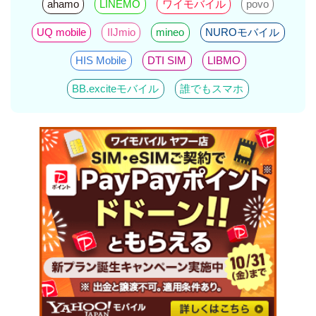
ahamo
LINEMO
ワイモバイル
povo
UQ mobile
IIJmio
mineo
NUROモバイル
HIS Mobile
DTI SIM
LIBMO
BB.exciteモバイル
誰でもスマホ