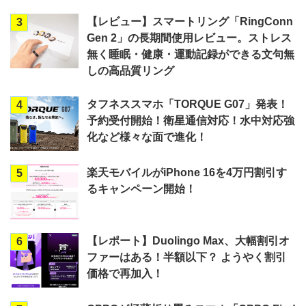
【レビュー】スマートリング「RingConn
3
Gen 2」の長期間使用レビュー。ストレス
無く睡眠・健康・運動記録ができる文句無
しの高品質リング
タフネススマホ「TORQUE G07」発表！
4
予約受付開始！衛星通信対応！水中対応強
化など様々な面で進化！
楽天モバイルがiPhone 16を4万円割引す
5
るキャンペーン開始！
【レポート】Duolingo Max、大幅割引オ
6
ファーはある！半額以下？ ようやく割引
価格で再加入！