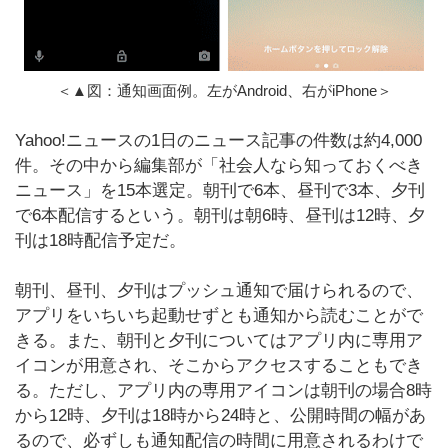
＜▲図：通知画面例。左がAndroid、右がiPhone＞
Yahoo!ニュースの1日のニュース記事の件数は約4,000
件。その中から編集部が「社会人なら知っておくべき
ニュース」を15本選定。朝刊で6本、昼刊で3本、夕刊
で6本配信するという。朝刊は朝6時、昼刊は12時、夕
刊は18時配信予定だ。
朝刊、昼刊、夕刊はプッシュ通知で届けられるので、
アプリをいちいち起動せずとも通知から読むことがで
きる。また、朝刊と夕刊についてはアプリ内に専用ア
イコンが用意され、そこからアクセスすることもでき
る。ただし、アプリ内の専用アイコンは朝刊の場合8時
から12時、夕刊は18時から24時と、公開時間の幅があ
るので、必ずしも通知配信の時間に用意されるわけで