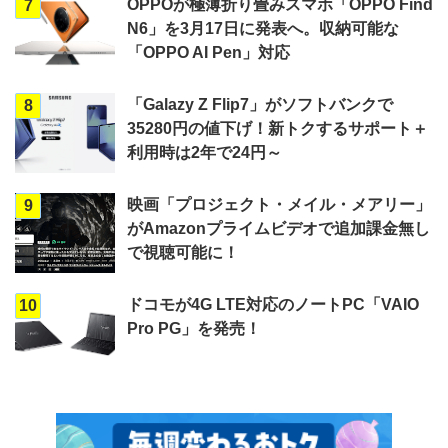
OPPOが極薄折り畳みスマホ「OPPO Find
7
N6」を3月17日に発表へ。収納可能な
「OPPO AI Pen」対応
「Galazy Z Flip7」がソフトバンクで
8
35280円の値下げ！新トクするサポート＋
利用時は2年で24円～
映画「プロジェクト・メイル・メアリー」
9
がAmazonプライムビデオで追加課金無し
で視聴可能に！
ドコモが4G LTE対応のノートPC「VAIO
10
Pro PG」を発売！