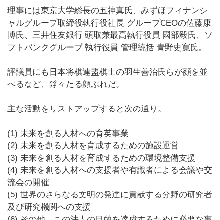
理事には東京大学総長の五神真氏、みずほフィナンシ
ャルグループ取締役執行役社長 グループCEOの佐藤康
博氏、三井住友銀行 頭取兼最高執行役員 國部毅氏、ソ
フトバンクグループ 執行役員 管理統括 青野史寛氏。
評議員にも日本将棋連盟棋士の羽生善治氏らが顔を並
べるなど、錚々たる顔ぶれだ。
主な活動をリストアップすると次の通り。
(1) 未来を創る人材への育英事業
(2) 未来を創る人材を育成するための施設運営
(3) 未来を創る人材を育成するための環境整備支援
(4) 未来を創る人材への支援者や有識者による会議や交
流会の開催
(5) 世界のさらなる文明の発達に貢献する分野の研究者
及び研究機関への支援
(6) その他、この法人の目的を達成するために必要な事