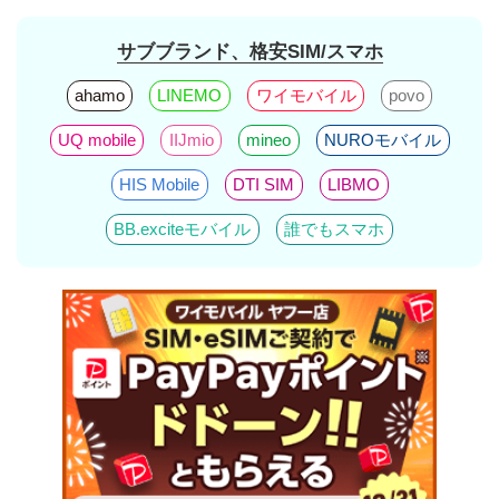
サブブランド、格安SIM/スマホ
ahamo
LINEMO
ワイモバイル
povo
UQ mobile
IIJmio
mineo
NUROモバイル
HIS Mobile
DTI SIM
LIBMO
BB.exciteモバイル
誰でもスマホ