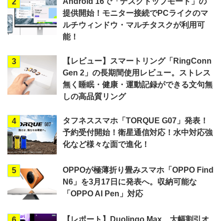
Android 16で「デスクトップモード」の
2
提供開始！モニター接続でPCライクのマ
ルチウィンドウ・マルチタスクが利用可
能！
【レビュー】スマートリング「RingConn
3
Gen 2」の長期間使用レビュー。ストレス
無く睡眠・健康・運動記録ができる文句無
しの高品質リング
タフネススマホ「TORQUE G07」発表！
4
予約受付開始！衛星通信対応！水中対応強
化など様々な面で進化！
OPPOが極薄折り畳みスマホ「OPPO Find
5
N6」を3月17日に発表へ。収納可能な
「OPPO AI Pen」対応
【レポート】Duolingo Max、大幅割引オ
6