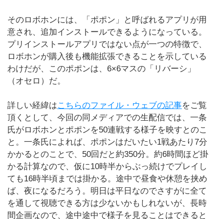
そのロボホンには、「ポポン」と呼ばれるアプリが用
意され、追加インストールできるようになっている。
プリインストールアプリではない点が一つの特徴で、
ロボホンが購入後も機能拡張できることを示している
わけだが、このポポンは、6×6マスの「リバーシ」
（オセロ）だ。
詳しい経緯は
こちらのファイル・ウェブの記事
をご覧
頂くとして、今回の同メディアでの生配信では、一条
氏がロボホンとポポンを50連戦する様子を映すとのこ
と。一条氏によれば、ポポンはだいたい1戦あたり7分
かかるとのことで、50回だと約350分。約6時間ほど掛
かる計算なので、仮に10時半からぶっ続けでプレイし
ても16時半頃までは掛かる。途中で昼食や休憩を挟め
ば、夜になるだろう。明日は平日なのでさすがに全て
を通して視聴できる方は少ないかもしれないが、長時
間企画なので、途中途中で様子を見ることはできると