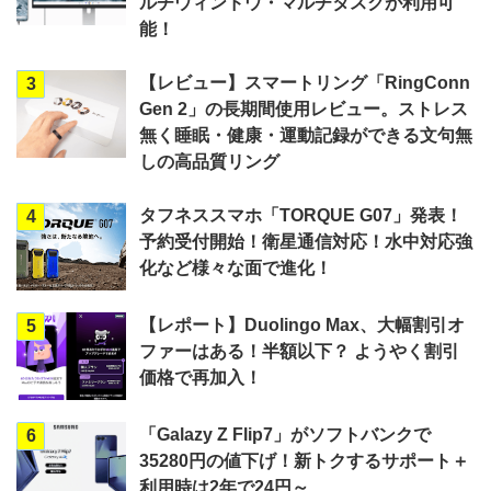
ルチウィンドウ・マルチタスクが利用可
能！
【レビュー】スマートリング「RingConn
3
Gen 2」の長期間使用レビュー。ストレス
無く睡眠・健康・運動記録ができる文句無
しの高品質リング
タフネススマホ「TORQUE G07」発表！
4
予約受付開始！衛星通信対応！水中対応強
化など様々な面で進化！
【レポート】Duolingo Max、大幅割引オ
5
ファーはある！半額以下？ ようやく割引
価格で再加入！
「Galazy Z Flip7」がソフトバンクで
6
35280円の値下げ！新トクするサポート＋
利用時は2年で24円～