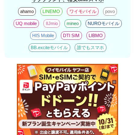
ahamo
LINEMO
ワイモバイル
povo
UQ mobile
IIJmio
mineo
NUROモバイル
HIS Mobile
DTI SIM
LIBMO
BB.exciteモバイル
誰でもスマホ