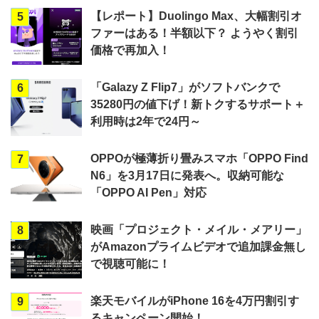
【レポート】Duolingo Max、大幅割引オ
5
ファーはある！半額以下？ ようやく割引
価格で再加入！
「Galazy Z Flip7」がソフトバンクで
6
35280円の値下げ！新トクするサポート＋
利用時は2年で24円～
OPPOが極薄折り畳みスマホ「OPPO Find
7
N6」を3月17日に発表へ。収納可能な
「OPPO AI Pen」対応
映画「プロジェクト・メイル・メアリー」
8
がAmazonプライムビデオで追加課金無し
で視聴可能に！
楽天モバイルがiPhone 16を4万円割引す
9
るキャンペーン開始！