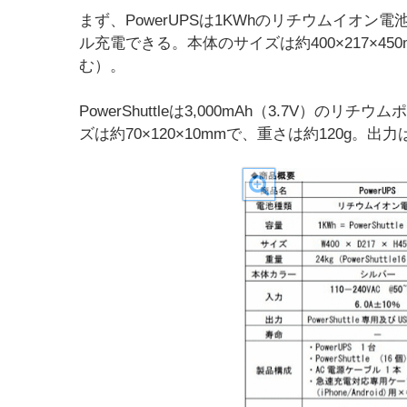
まず、PowerUPSは1KWhのリチウムイオン電池
ル充電できる。本体のサイズは約400×217×450mm
む）。
PowerShuttleは3,000mAh（3.7V
ズは約70×120×10mmで、重さは約120g。出力