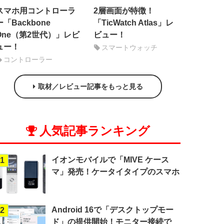
スマホ用コントローラ
2層画面が特徴！
ー「Backbone
「TicWatch Atlas」レ
One（第2世代）」レビ
ビュー！
ュー！
スマートウォッチ
コントローラー
取材／レビュー記事をもっと見る
人気記事ランキング
イオンモバイルで「MIVE ケース
1
マ」発売！ケータイタイプのスマホ
Android 16で「デスクトップモー
2
ド」の提供開始！モニター接続で