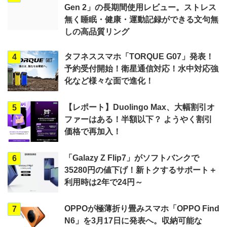
Gen 2」の長期間使用レビュー。ストレス
無く睡眠・健康・運動記録ができる文句無
しの高品質リング
タフネススマホ「TORQUE G07」発表！
4
予約受付開始！衛星通信対応！水中対応強
化など様々な面で進化！
【レポート】Duolingo Max、大幅割引オ
5
ファーはある！半額以下？ ようやく割引
価格で再加入！
「Galazy Z Flip7」がソフトバンクで
6
35280円の値下げ！新トクするサポート＋
利用時は2年で24円～
OPPOが極薄折り畳みスマホ「OPPO Find
7
N6」を3月17日に発表へ。収納可能な