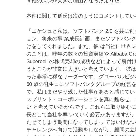
間軸のズレが大きな理由となったようだ。
本件に関して孫氏は次のようにコメントしてい
「ニケシュと私は、ソフトバンク 2.0 を共
ョン、将来の事 業成長計画、またソフトバン
けをしてくれました。また、彼 は当社に世界
のことは、昨年の数々の投資実績や Alibaba 
Supercell の株式売却の成功などによって
うところが非常に大きいと考えています。 彼
った非常に稀なリーダーです。グローバルビジネ
60 歳の誕生日にソフトバンクグループの経営
で、私はまだやり残した仕事があると感じていまし
スプリント・コーポレーションを真に甦らせ、
い と考えているからです。これらに取り組むには
長として当社を率 いていく必要がありますが
たせてしまう期間になってしまっ てはいけな
チャレンジへ向けて活動をしながら、顧問の立