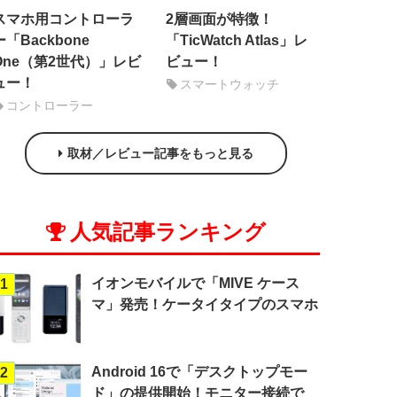
スマホ用コントローラ
2層画面が特徴！
ー「Backbone
「TicWatch Atlas」レ
One（第2世代）」レビ
ビュー！
ュー！
スマートウォッチ
コントローラー
取材／レビュー記事をもっと見る
人気記事ランキング
イオンモバイルで「MIVE ケース
1
マ」発売！ケータイタイプのスマホ
Android 16で「デスクトップモー
2
ド」の提供開始！モニター接続で