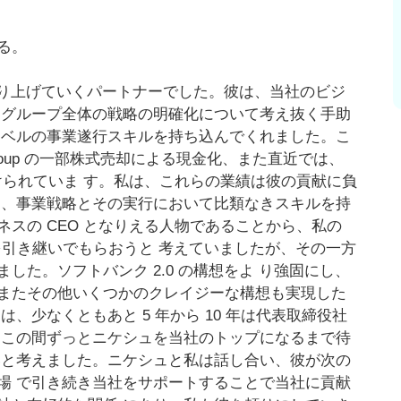
る。
に創り上げていくパートナーでした。彼は、当社のビジ
クグループ全体の戦略の明確化について考え抜く手助
レベルの事業遂行スキルを持ち込んでくれました。こ
Group の一部株式売却による現金化、また直近では、
裏付けられていま す。私は、これらの業績は彼の貢献に負
は、事業戦略とその実行において比類なきスキルを持
スの CEO となりえる人物であることから、私の
を引き継いでもらおうと 考えていましたが、その一方
た。ソフトバンク 2.0 の構想をよ り強固にし、
またその他いくつかのクレイジーな構想も実現した
、少なくともあと 5 年から 10 年は代表取締役社
、この間ずっとニケシュを当社のトップになるまで待
いと考えました。ニケシュと私は話し合い、彼が次の
場 で引き続き当社をサポートすることで当社に貢献