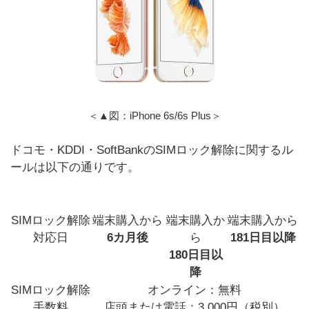
＜▲図：iPhone 6s/6s Plus＞
ドコモ・KDDI・SoftBankのSIMロック解除に関するル
ールは以下の通りです。
項目
ドコモ
KDDI
ソフトバンク
SIMロック解除
端末購入から
端末購入か
端末購入から
対応日
6カ月後
ら
181日目以降
180日目以
降
SIMロック解除
オンライン：無料
手数料
店頭または電話：3,000円（税別）