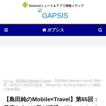
Androidニュース＆アプリ情報メディア
ガプシス
ホーム
島田純のMobile×Travel
【島田純のMobile×Travel】第65
回：発売から180日が経過。iPhone 6s／6s PlusのSIMロック解除
が本格開始
【島田純のMobile×Travel】第65回：