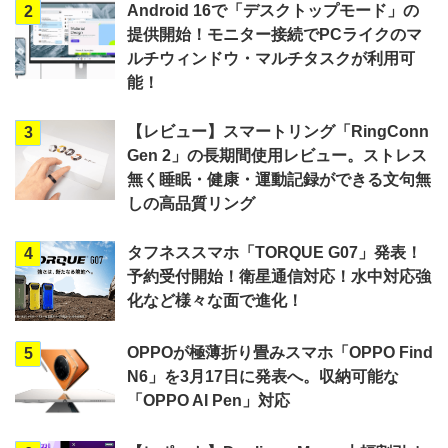
Android 16で「デスクトップモード」の
2
提供開始！モニター接続でPCライクのマ
ルチウィンドウ・マルチタスクが利用可
能！
【レビュー】スマートリング「RingConn
3
Gen 2」の長期間使用レビュー。ストレス
無く睡眠・健康・運動記録ができる文句無
しの高品質リング
タフネススマホ「TORQUE G07」発表！
4
予約受付開始！衛星通信対応！水中対応強
化など様々な面で進化！
OPPOが極薄折り畳みスマホ「OPPO Find
5
N6」を3月17日に発表へ。収納可能な
「OPPO AI Pen」対応