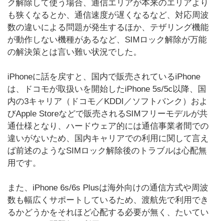
ク解除して使う場合、通信エリアが本来のエリアより
も狭くなるとか、通信速度が遅くなるなど、対応周波
数の違いによる問題が発生するほか、テザリング機能
が動作しない機種があるなど、SIMロック解除が万能
の解決策とは言い難い状況でした。
iPhoneに話を戻すと、国内で販売されているiPhone
は、ドコモが取扱いを開始したiPhone 5s/5c以降、国
内の3キャリア（ドコモ／KDDI／ソフトバンク）およ
びApple Storeなどで販売されるSIMフリーモデルが共
通仕様となり、ハードウェア的には通信事業者間での
違いがないため、国内キャリアでの利用に関して言え
ば前述のようなSIMロック解除後のトラブルは心配無
用です。
また、iPhone 6s/6s Plusは海外向けの通信方式や周波
数も幅広くサポートしているため、渡航先で利用でき
るかどうかをそれほど心配する必要が無く、たいてい