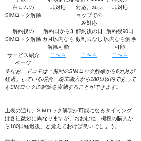
白ロムの
非対応
対応。auシ
非対応
SIMロック解除
ョップでの
み対応
解約後の
解約日から3
解約後の日
解約後90日
SIMロック解除
カ月以内なら
数制限なし
以内なら解除
解除可能
可能
サービス紹介
こちら
こちら
こちら
ページ
※なお、ドコモは「前回のSIMロック解除から6カ月が
経過」している場合、端末購入から180日以内であって
もSIMロックの解除を実施することができます。
上表の通り、SIMロック解除が可能になるタイミング
は各社微妙に異なりますが、おおむね「機種の購入か
ら180日経過後」と覚えておけば良いでしょう。