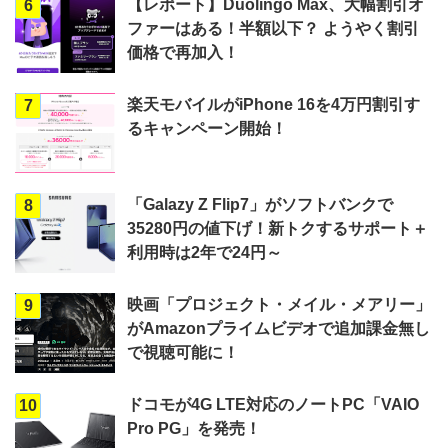
【レポート】Duolingo Max、大幅割引オ
6
ファーはある！半額以下？ ようやく割引
価格で再加入！
楽天モバイルがiPhone 16を4万円割引す
7
るキャンペーン開始！
「Galazy Z Flip7」がソフトバンクで
8
35280円の値下げ！新トクするサポート＋
利用時は2年で24円～
映画「プロジェクト・メイル・メアリー」
9
がAmazonプライムビデオで追加課金無し
で視聴可能に！
ドコモが4G LTE対応のノートPC「VAIO
10
Pro PG」を発売！