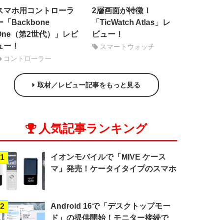
スマホ用コントローラ
2層画面が特徴！
ー「Backbone
「TicWatch Atlas」レ
One（第2世代）」レビ
ビュー！
ュー！
スマートウォッチ
コントローラー
取材／レビュー記事をもっと見る
人気記事ランキング
イオンモバイルで「MIVE ケース
1
マ」発売！ケータイタイプのスマホ
Android 16で「デスクトップモー
2
ド」の提供開始！モニター接続で