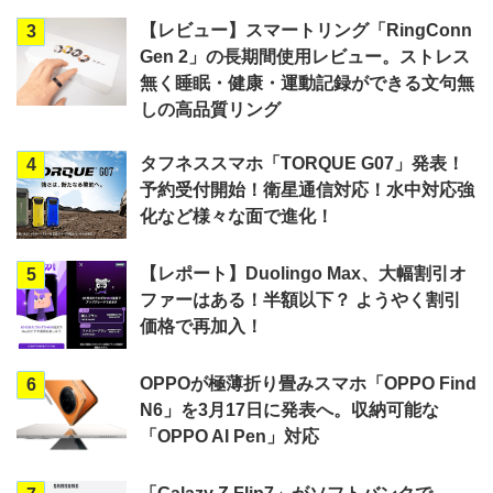
【レビュー】スマートリング「RingConn
3
Gen 2」の長期間使用レビュー。ストレス
無く睡眠・健康・運動記録ができる文句無
しの高品質リング
タフネススマホ「TORQUE G07」発表！
4
予約受付開始！衛星通信対応！水中対応強
化など様々な面で進化！
【レポート】Duolingo Max、大幅割引オ
5
ファーはある！半額以下？ ようやく割引
価格で再加入！
OPPOが極薄折り畳みスマホ「OPPO Find
6
N6」を3月17日に発表へ。収納可能な
「OPPO AI Pen」対応