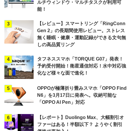
ルチウィンドウ・マルチタスクが利用可
能！
【レビュー】スマートリング「RingConn
3
Gen 2」の長期間使用レビュー。ストレス
無く睡眠・健康・運動記録ができる文句無
しの高品質リング
タフネススマホ「TORQUE G07」発表！
4
予約受付開始！衛星通信対応！水中対応強
化など様々な面で進化！
OPPOが極薄折り畳みスマホ「OPPO Find
5
N6」を3月17日に発表へ。収納可能な
「OPPO AI Pen」対応
【レポート】Duolingo Max、大幅割引オ
6
ファーはある！半額以下？ ようやく割引