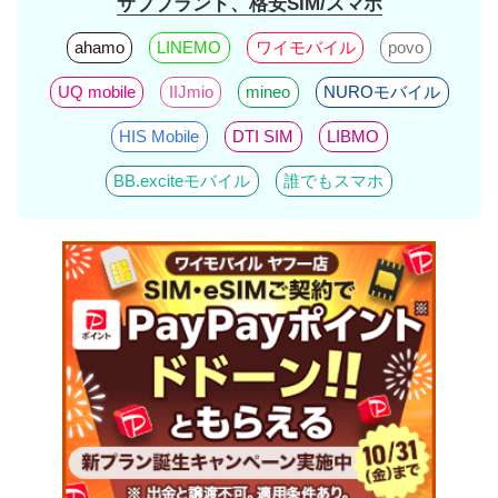
サブブランド、格安SIM/スマホ
ahamo
LINEMO
ワイモバイル
povo
UQ mobile
IIJmio
mineo
NUROモバイル
HIS Mobile
DTI SIM
LIBMO
BB.exciteモバイル
誰でもスマホ