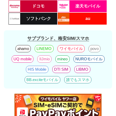
ドコモ
楽天モバイル
ソフトバンク
au
サブブランド、格安SIM/スマホ
ahamo
LINEMO
ワイモバイル
povo
UQ mobile
IIJmio
mineo
NUROモバイル
HIS Mobile
DTI SIM
LIBMO
BB.exciteモバイル
誰でもスマホ