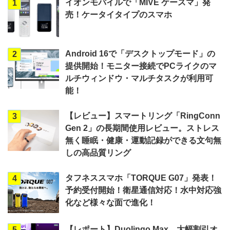
イオンモバイルで「MIVE ケースマ」発
1
売！ケータイタイプのスマホ
Android 16で「デスクトップモード」の
2
提供開始！モニター接続でPCライクのマ
ルチウィンドウ・マルチタスクが利用可
能！
【レビュー】スマートリング「RingConn
3
Gen 2」の長期間使用レビュー。ストレス
無く睡眠・健康・運動記録ができる文句無
しの高品質リング
タフネススマホ「TORQUE G07」発表！
4
予約受付開始！衛星通信対応！水中対応強
化など様々な面で進化！
【レポート】Duolingo Max、大幅割引オ
5