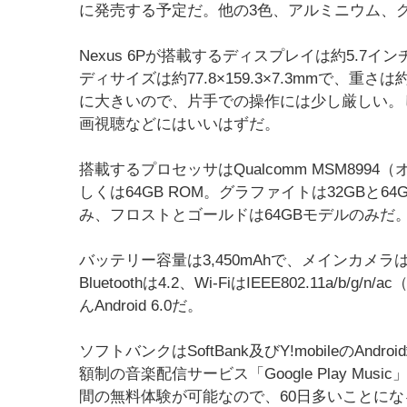
に発売する予定だ。他の3色、アルミニウム、グ
Nexus 6Pが搭載するディスプレイは約5.7イン
ディサイズは約77.8×159.3×7.3mmで、
に大きいので、片手での操作には少し厳しい。
画視聴などにはいいはずだ。
搭載するプロセッサはQualcomm MSM8994（
しくは64GB ROM。グラファイトは32GBと
み、フロストとゴールドは64GBモデルのみだ
バッテリー容量は3,450mAhで、メインカメラは
Bluetoothは4.2、Wi-FiはIEEE802.11a/b
んAndroid 6.0だ。
ソフトバンクはSoftBank及びY!mobileの
額制の音楽配信サービス「Google Play Mu
間の無料体験が可能なので、60日多いことにな