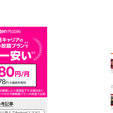
参考記事
換えでAndroidスマホ1