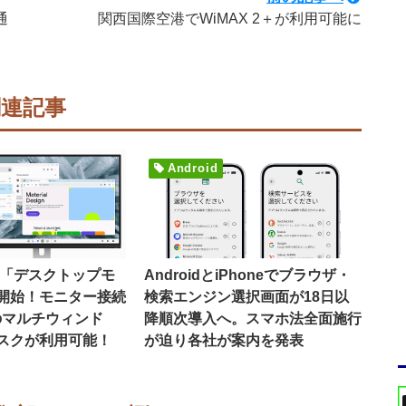
通
関西国際空港でWiMAX 2＋が利用可能に
関連記事
Android
16で「デスクトップモ
AndroidとiPhoneでブラウザ・
開始！モニター接続
検索エンジン選択画面が18日以
のマルチウィンド
降順次導入へ。スマホ法全面施行
スクが利用可能！
が迫り各社が案内を発表