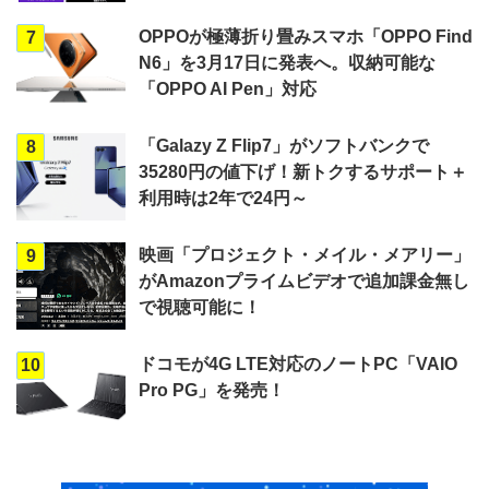
OPPOが極薄折り畳みスマホ「OPPO Find
7
N6」を3月17日に発表へ。収納可能な
「OPPO AI Pen」対応
「Galazy Z Flip7」がソフトバンクで
8
35280円の値下げ！新トクするサポート＋
利用時は2年で24円～
映画「プロジェクト・メイル・メアリー」
9
がAmazonプライムビデオで追加課金無し
で視聴可能に！
ドコモが4G LTE対応のノートPC「VAIO
10
Pro PG」を発売！