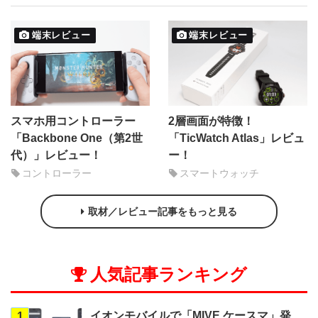
端末レビュー
端末レビュー
スマホ用コントローラー
2層画面が特徴！
「Backbone One（第2世
「TicWatch Atlas」レビュ
代）」レビュー！
ー！
コントローラー
スマートウォッチ
取材／レビュー記事をもっと見る
人気記事ランキング
イオンモバイルで「MIVE ケースマ」発
1