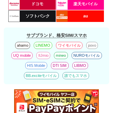
ドコモ
楽天モバイル
ソフトバンク
au
サブブランド、格安SIM/スマホ
ahamo
LINEMO
ワイモバイル
povo
UQ mobile
IIJmio
mineo
NUROモバイル
HIS Mobile
DTI SIM
LIBMO
BB.exciteモバイル
誰でもスマホ