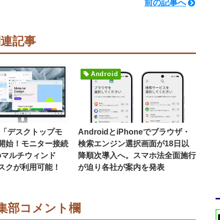
前の記事へ
関連記事
Android
16で「デスクトップモ
AndroidとiPhoneでブラウザ・
開始！モニター接続
検索エンジン選択画面が18日以
のマルチウィンド
降順次導入へ。スマホ法全面施行
スクが利用可能！
が迫り各社が案内を発表
集部コメント欄