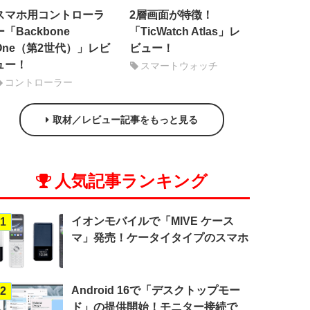
スマホ用コントローラ
2層画面が特徴！
ー「Backbone
「TicWatch Atlas」レ
One（第2世代）」レビ
ビュー！
ュー！
スマートウォッチ
コントローラー
取材／レビュー記事をもっと見る
人気記事ランキング
イオンモバイルで「MIVE ケース
1
マ」発売！ケータイタイプのスマホ
Android 16で「デスクトップモー
2
ド」の提供開始！モニター接続で