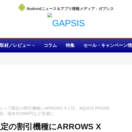
Androidニュース＆アプリ情報メディア
取材／レビュー
コラム
特集
セール・キャンペーン情
プ限定の割引機種にARROWS X LTE、AQUOS PHONE
が増額。端末代1080円など安価に
の割引機種にARROWS X