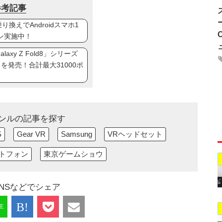
参考記事
換えでAndroidスマホ1
ン実施中！
axy Z Fold8」シリーズ
ip8」を発売！合計最大31000ポ
ンルの記事を探す
S
Gear VR
Samsung
VRヘッドセット
トフォン
東京ゲームショウ
NSなどでシェア