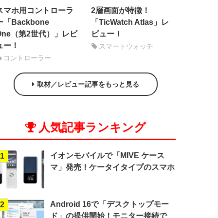
スマホ用コントローラ
2層画面が特徴！
ー「Backbone
「TicWatch Atlas」レ
One（第2世代）」レビ
ビュー！
ュー！
スマートウォッチ
コントローラー
取材／レビュー記事をもっと見る
人気記事ランキング
イオンモバイルで「MIVE ケース
1
マ」発売！ケータイタイプのスマホ
Android 16で「デスクトップモー
2
ド」の提供開始！モニター接続で