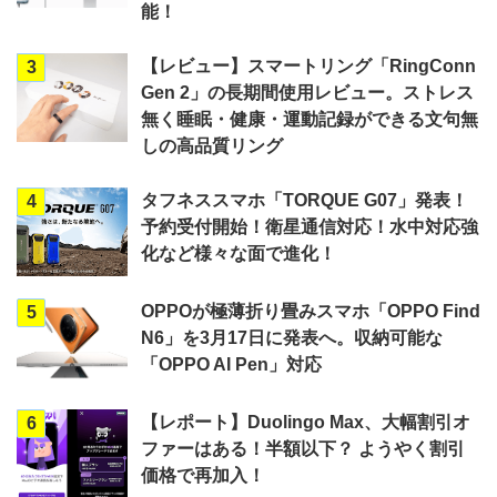
能！
【レビュー】スマートリング「RingConn
3
Gen 2」の長期間使用レビュー。ストレス
無く睡眠・健康・運動記録ができる文句無
しの高品質リング
タフネススマホ「TORQUE G07」発表！
4
予約受付開始！衛星通信対応！水中対応強
化など様々な面で進化！
OPPOが極薄折り畳みスマホ「OPPO Find
5
N6」を3月17日に発表へ。収納可能な
「OPPO AI Pen」対応
【レポート】Duolingo Max、大幅割引オ
6
ファーはある！半額以下？ ようやく割引
価格で再加入！