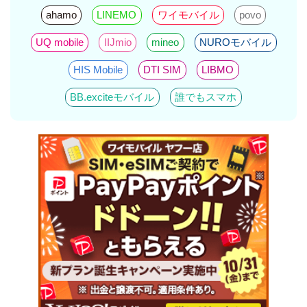
ahamo
LINEMO
ワイモバイル
povo
UQ mobile
IIJmio
mineo
NUROモバイル
HIS Mobile
DTI SIM
LIBMO
BB.exciteモバイル
誰でもスマホ