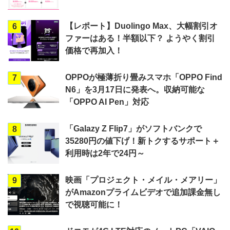
【レポート】Duolingo Max、大幅割引オ
6
ファーはある！半額以下？ ようやく割引
価格で再加入！
OPPOが極薄折り畳みスマホ「OPPO Find
7
N6」を3月17日に発表へ。収納可能な
「OPPO AI Pen」対応
「Galazy Z Flip7」がソフトバンクで
8
35280円の値下げ！新トクするサポート＋
利用時は2年で24円～
映画「プロジェクト・メイル・メアリー」
9
がAmazonプライムビデオで追加課金無し
で視聴可能に！