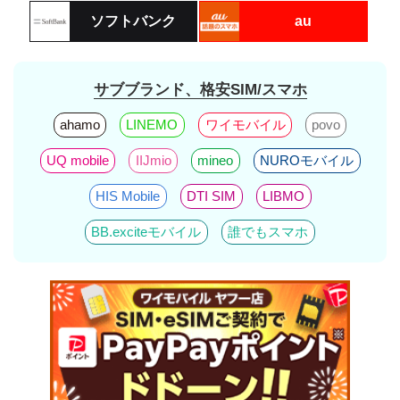
ソフトバンク
au
サブブランド、格安SIM/スマホ
ahamo
LINEMO
ワイモバイル
povo
UQ mobile
IIJmio
mineo
NUROモバイル
HIS Mobile
DTI SIM
LIBMO
BB.exciteモバイル
誰でもスマホ