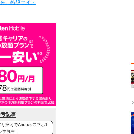
未来」特設サイト
参考記事
換えでAndroidスマホ1
ン実施中！