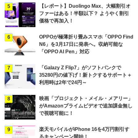
【レポート】Duolingo Max、大幅割引オ
5
ファーはある！半額以下？ ようやく割引
価格で再加入！
OPPOが極薄折り畳みスマホ「OPPO Find
6
N6」を3月17日に発表へ。収納可能な
「OPPO AI Pen」対応
「Galazy Z Flip7」がソフトバンクで
7
35280円の値下げ！新トクするサポート＋
利用時は2年で24円～
映画「プロジェクト・メイル・メアリー」
8
がAmazonプライムビデオで追加課金無し
で視聴可能に！
楽天モバイルがiPhone 16を4万円割引す
9
るキャンペーン開始！