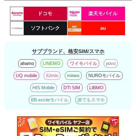
ドコモ
楽天モバイル
ソフトバンク
au
サブブランド、格安SIM/スマホ
ahamo
LINEMO
ワイモバイル
povo
UQ mobile
IIJmio
mineo
NUROモバイル
HIS Mobile
DTI SIM
LIBMO
BB.exciteモバイル
誰でもスマホ