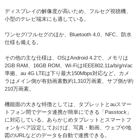
ディスプレイの解像度が高いため、フルセグ視聴機、
小型のテレビ端末にも適している。
ワンセグ/フルセグのほか、Bluetooth 4.0、NFC、防水
仕様も備える。
その他の主な仕様は、OSはAndroid 4.2で、メモリは
2GB RAM、16GB ROM、Wi-FiはIEEE802.11a/b/g/n/ac
準拠、au 4G LTEは下り最大150Mbps対応など。カメ
ラはメイン側が有効画素数約1,310万画素、サブ側が約
210万画素。
機能面の大きな特徴としては、タブレットとauスマー
トフォン間でデータ連携が簡単にできる「Passtock」
に対応している。あらかじめタブレットとスマートフ
ォンをペア設定しておけば、写真・動画、ウェブや地
図のURLなどのデータを自動で連携できる。