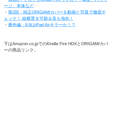
ージ、本体など
・
第2回：純正ORIGAMIカバーを動画と写真で徹底チ
ェック！ 縦横置き可能＆音も強化！
・
番外編：8.9はiPad Airキラーか！？
下はAmazon.co.jpでのKindle Fire HDXとORIGAMIカバ
ーの商品リンク。