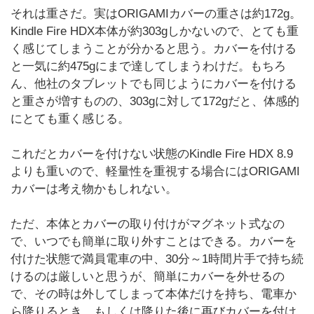
それは重さだ。実はORIGAMIカバーの重さは約172g。
Kindle Fire HDX本体が約303gしかないので、とても重
く感じてしまうことが分かると思う。カバーを付ける
と一気に約475gにまで達してしまうわけだ。もちろ
ん、他社のタブレットでも同じようにカバーを付ける
と重さが増すものの、303gに対して172gだと、体感的
にとても重く感じる。
これだとカバーを付けない状態のKindle Fire HDX 8.9
よりも重いので、軽量性を重視する場合にはORIGAMI
カバーは考え物かもしれない。
ただ、本体とカバーの取り付けがマグネット式なの
で、いつでも簡単に取り外すことはできる。カバーを
付けた状態で満員電車の中、30分～1時間片手で持ち続
けるのは厳しいと思うが、簡単にカバーを外せるの
で、その時は外してしまって本体だけを持ち、電車か
ら降りるとき、もしくは降りた後に再びカバーを付け