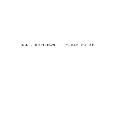
Kindle Fire HDX用ORIGAMIカバー。左は本革製、右は合皮製。