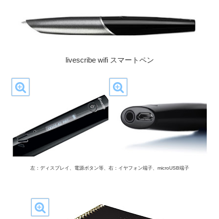
livescribe wifi スマートペン
左：ディスプレイ、電源ボタン等、右：イヤフォン端子、microUSB端子