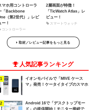
スマホ用コントローラ
2層画面が特徴！
ー「Backbone
「TicWatch Atlas」レ
One（第2世代）」レビ
ビュー！
ュー！
スマートウォッチ
コントローラー
取材／レビュー記事をもっと見る
人気記事ランキング
イオンモバイルで「MIVE ケース
1
マ」発売！ケータイタイプのスマホ
Android 16で「デスクトップモー
2
ド」の提供開始！モニター接続で