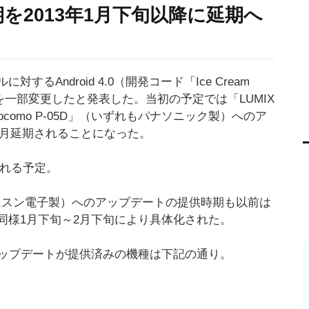
供時期を2013年1月下旬以降に延期へ
るAndroid 4.0（開発コード「Ice Cream
定を一部変更したと発表した。当初の予定では「LUMIX
le on docomo P-05D」（いずれもパナソニック製）へのア
ヶ月延期されることになった。
される予定。
02D」（サムスン電子製）へのアップデートの提供時期も以前は
らと同様1月下旬～2月下旬により具体化された。
へのアップデートが提供済みの機種は下記の通り。