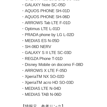
・GALAXY Note SC-05D
・AQUOS PHONE SH-01D
・AQUOS PHONE SH-06D
・ARROWS Tab LTE F-01D
・Optimus LTE L-01D
・PRADA phone by LG L-02D
・MEDIAS ES N-05D
・SH-06D NERV
・GALAXY S II LTE SC-03D
・REGZA Phone T-01D
・Disney Mobile on docomo F-08D
・ARROWS X LTE F-05D
・XperiaTM NX SO-02D
・XperiaTM acro HD SO-03D
・MEDIAS LTE N-04D
・MEDIAS TAB N-06D
【情報元、参考リンク】