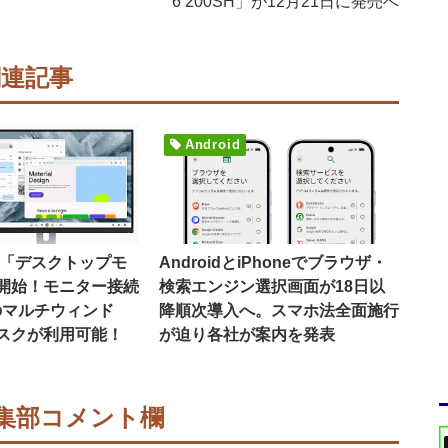
6 200SH」が12月21日に発売へ
関連記事
Android
16で「デスクトップモ
AndroidとiPhoneでブラウザ・
開始！モニター接続
検索エンジン選択画面が18日以
のマルチウィンド
降順次導入へ。スマホ法全面施行
スクが利用可能！
が迫り各社が案内を発表
集部コメント欄