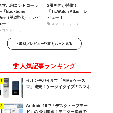
スマホ用コントローラ
2層画面が特徴！
ー「Backbone
「TicWatch Atlas」レ
One（第2世代）」レビ
ビュー！
ュー！
スマートウォッチ
コントローラー
取材／レビュー記事をもっと見る
人気記事ランキング
イオンモバイルで「MIVE ケース
1
マ」発売！ケータイタイプのスマホ
Android 16で「デスクトップモー
2
ド」の提供開始！モニター接続で