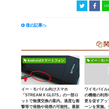
後の記事へ
Androidスマートフォン
イー・モバ
イー・モバイル向けスマホ
ワイモバイル
「STREAM X GL07S」の一部ロ
の機種の利用
ットで無償交換の案内。過度な衝
更を促すアッ
撃等で発熱や発煙の可能性。最新
ーンを実施。