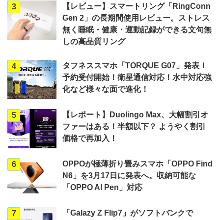
【レビュー】スマートリング「RingConn
3
Gen 2」の長期間使用レビュー。ストレス
無く睡眠・健康・運動記録ができる文句無
しの高品質リング
タフネススマホ「TORQUE G07」発表！
4
予約受付開始！衛星通信対応！水中対応強
化など様々な面で進化！
【レポート】Duolingo Max、大幅割引オ
5
ファーはある！半額以下？ ようやく割引
価格で再加入！
OPPOが極薄折り畳みスマホ「OPPO Find
6
N6」を3月17日に発表へ。収納可能な
「OPPO AI Pen」対応
「Galazy Z Flip7」がソフトバンクで
7