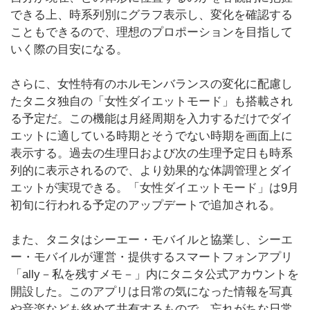
できる上、時系列別にグラフ表示し、変化を確認する
こともできるので、理想のプロポーションを目指して
いく際の目安になる。
さらに、女性特有のホルモンバランスの変化に配慮し
たタニタ独自の「女性ダイエットモード」も搭載され
る予定だ。この機能は月経周期を入力するだけでダイ
エットに適している時期とそうでない時期を画面上に
表示する。過去の生理日および次の生理予定日も時系
列的に表示されるので、より効果的な体調管理とダイ
エットが実現できる。「女性ダイエットモード」は9月
初旬に行われる予定のアップデートで追加される。
また、タニタはシーエー・モバイルと協業し、シーエ
ー・モバイルが運営・提供するスマートフォンアプリ
「ally－私を残すメモ－」内にタニタ公式アカウントを
開設した。このアプリは日常の気になった情報を写真
や音楽なども絡めて共有するもので、忘れがちな日常