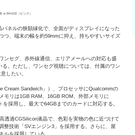
E si SH-01E（ピンク）
トフォン。液晶パネルの狭額縁化で、全面がディスプレイになった
つつ、端末の幅を約59mmに抑え、持ちやすいサイズ
ワンセグ、赤外線通信、エリアメールへの対応も盛
ている。ただし、ワンセグ視聴については、付属のワン
注意したい。
 Cream Sandwich」）、プロセッサにQualcommの
蔵メモリは1GB RAM、16GB ROM、外部メモリに
カードスロットを採用し、最大で64GBまでのカードに対応する。
の高透過CGSilicon液晶で、色彩を実物の色に近づけて
調整技術「SVエンジン3」を採用する。さらに、屋
ネルを採用している。