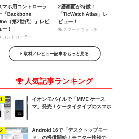
スマホ用コントローラ
2層画面が特徴！
ー「Backbone
「TicWatch Atlas」レ
One（第2世代）」レビ
ビュー！
ュー！
スマートウォッチ
コントローラー
取材／レビュー記事をもっと見る
人気記事ランキング
イオンモバイルで「MIVE ケース
1
マ」発売！ケータイタイプのスマホ
Android 16で「デスクトップモー
2
ド」の提供開始！モニター接続で