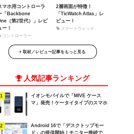
スマホ用コントローラ
2層画面が特徴！
ー「Backbone
「TicWatch Atlas」レ
One（第2世代）」レビ
ビュー！
ュー！
スマートウォッチ
コントローラー
取材／レビュー記事をもっと見る
人気記事ランキング
イオンモバイルで「MIVE ケース
1
マ」発売！ケータイタイプのスマホ
Android 16で「デスクトップモー
2
ド」の提供開始！モニター接続で