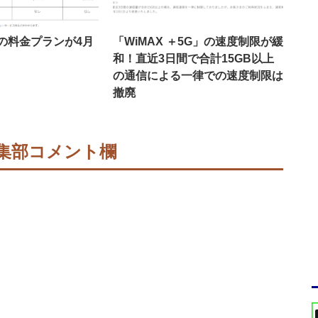
5Gの料金プランが4月
「WiMAX ＋5G」の速度制限が緩
！
和！直近3日間で合計15GB以上
の通信による一律での速度制限は
撤廃
集部コメント欄