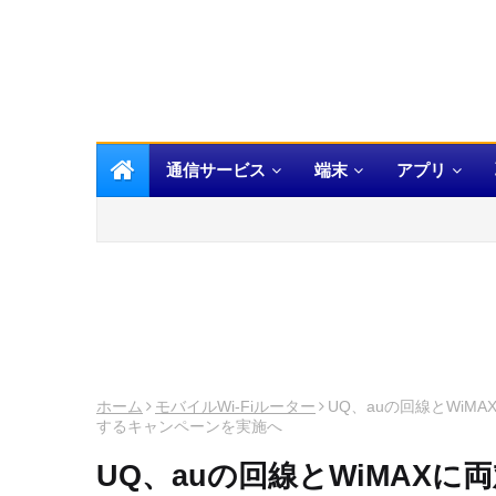
通信サービス
端末
アプリ
ホーム
モバイルWi-Fiルーター
UQ、auの回線とWiM
するキャンペーンを実施へ
UQ、auの回線とWiMAXに