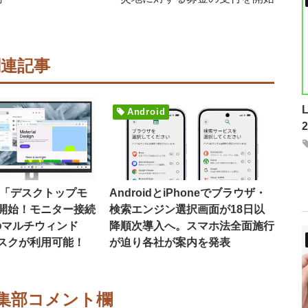
関連記事
Android
16で「デスクトップモ
AndroidとiPhoneでブラウザ・
開始！モニター接続
検索エンジン選択画面が18日以
のマルチウィンド
降順次導入へ。スマホ法全面施行
スクが利用可能！
が迫り各社が案内を発表
集部コメント欄