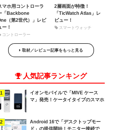
スマホ用コントローラ
2層画面が特徴！
ー「Backbone
「TicWatch Atlas」レ
One（第2世代）」レビ
ビュー！
ュー！
スマートウォッチ
コントローラー
取材／レビュー記事をもっと見る
人気記事ランキング
イオンモバイルで「MIVE ケース
1
マ」発売！ケータイタイプのスマホ
Android 16で「デスクトップモー
2
ド」の提供開始！モニター接続で