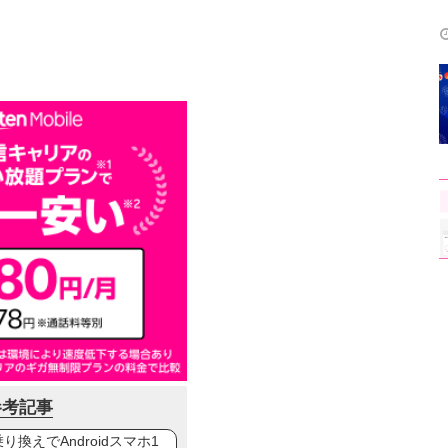
参考記事
換えでAndroidスマホ1