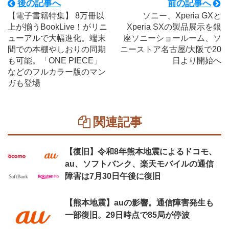
後の記事へ
前の記事へ
【電子書籍特集】 8万冊以
ソニー、Xperia GXと
上が揃うBookLive！がリニ
Xperia SXの製品展示を銀
ューアルで大幅進化。端末
座ソニーショールーム、ソ
間での本棚やしおりの同期
ニーストア名古屋/大阪で20
も可能。「ONE PIECE」
日より開始へ
などのフルカラー版のマン
ガも登場
関連記事
【復旧】令和8年熊本地震によるドコモ、
au、ソフトバンク、楽天モバイルの通信
障害は7月30日午後に復旧
【熊本地震】auの影響。通信障害発生も
一部復旧。29日時点で85局が停波