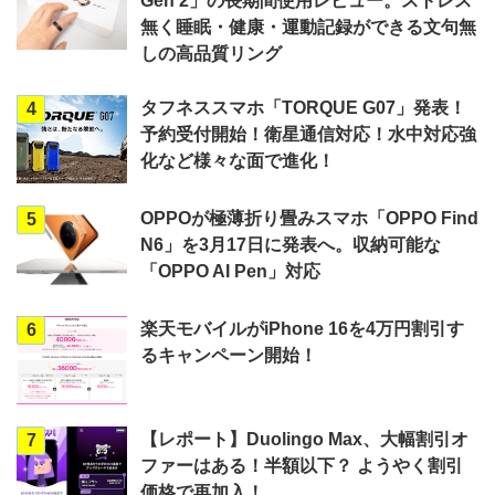
Gen 2」の長期間使用レビュー。ストレス
無く睡眠・健康・運動記録ができる文句無
しの高品質リング
タフネススマホ「TORQUE G07」発表！
4
予約受付開始！衛星通信対応！水中対応強
化など様々な面で進化！
OPPOが極薄折り畳みスマホ「OPPO Find
5
N6」を3月17日に発表へ。収納可能な
「OPPO AI Pen」対応
楽天モバイルがiPhone 16を4万円割引す
6
るキャンペーン開始！
【レポート】Duolingo Max、大幅割引オ
7
ファーはある！半額以下？ ようやく割引
価格で再加入！