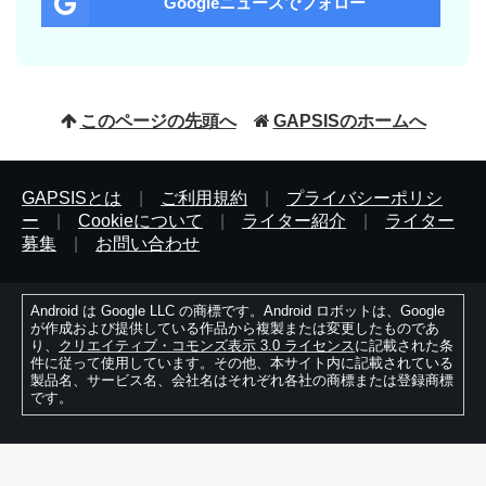
Googleニュースでフォロー
このページの先頭へ
GAPSISのホームへ
GAPSISとは
|
ご利用規約
|
プライバシーポリシ
ー
|
Cookieについて
|
ライター紹介
|
ライター
募集
|
お問い合わせ
Android は Google LLC の商標です。Android ロボットは、Google
が作成および提供している作品から複製または変更したものであ
り、
クリエイティブ・コモンズ表示 3.0 ライセンス
に記載された条
件に従って使用しています。その他、本サイト内に記載されている
製品名、サービス名、会社名はそれぞれ各社の商標または登録商標
です。
© 2010-2026 Fantable. All Rights Reserved.