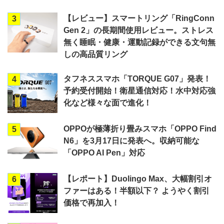
【レビュー】スマートリング「RingConn
3
Gen 2」の長期間使用レビュー。ストレス
無く睡眠・健康・運動記録ができる文句無
しの高品質リング
タフネススマホ「TORQUE G07」発表！
4
予約受付開始！衛星通信対応！水中対応強
化など様々な面で進化！
OPPOが極薄折り畳みスマホ「OPPO Find
5
N6」を3月17日に発表へ。収納可能な
「OPPO AI Pen」対応
【レポート】Duolingo Max、大幅割引オ
6
ファーはある！半額以下？ ようやく割引
価格で再加入！