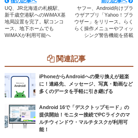
後の記事へ
前の記事へ
UQ、JR北海道の札幌駅、
ヤフー、Android向けブラ
新千歳空港駅へのWiMAX基
ウザアプリ「Yahoo！ブラ
地局設置を完了。駅コンコ
ウザー」をリリース。らく
ース、地下ホームでも
らく操作メニューやフィッ
WiMAXが利用可能へ
シング警告機能を搭載
関連記事
iPhoneからAndroidへの乗り換えが超楽
に！連絡先、メッセージ、写真・動画など
多くのデータを手軽に引き継げる
Android 16で「デスクトップモード」の
提供開始！モニター接続でPCライクのマ
ルチウィンドウ・マルチタスクが利用可
能！