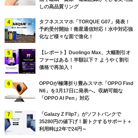
しの高品質リング
タフネススマホ「TORQUE G07」発表！
4
予約受付開始！衛星通信対応！水中対応強
化など様々な面で進化！
【レポート】Duolingo Max、大幅割引オ
5
ファーはある！半額以下？ ようやく割引
価格で再加入！
OPPOが極薄折り畳みスマホ「OPPO Find
6
N6」を3月17日に発表へ。収納可能な
「OPPO AI Pen」対応
「Galazy Z Flip7」がソフトバンクで
7
35280円の値下げ！新トクするサポート＋
利用時は2年で24円～