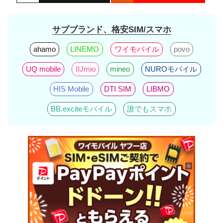
サブブランド、格安SIM/スマホ
ahamo
LINEMO
ワイモバイル
povo
UQ mobile
IIJmio
mineo
NUROモバイル
HIS Mobile
DTI SIM
LIBMO
BB.exciteモバイル
誰でもスマホ