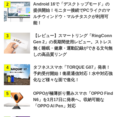
Android 16で「デスクトップモード」の
2
提供開始！モニター接続でPCライクのマ
ルチウィンドウ・マルチタスクが利用可
能！
【レビュー】スマートリング「RingConn
3
Gen 2」の長期間使用レビュー。ストレス
無く睡眠・健康・運動記録ができる文句無
しの高品質リング
タフネススマホ「TORQUE G07」発表！
4
予約受付開始！衛星通信対応！水中対応強
化など様々な面で進化！
OPPOが極薄折り畳みスマホ「OPPO Find
5
N6」を3月17日に発表へ。収納可能な
「OPPO AI Pen」対応