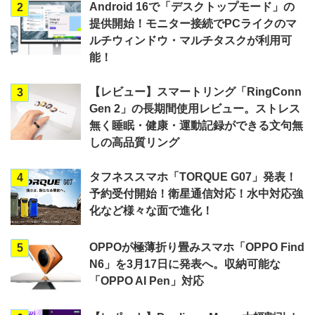
Android 16で「デスクトップモード」の
2
提供開始！モニター接続でPCライクのマ
ルチウィンドウ・マルチタスクが利用可
能！
【レビュー】スマートリング「RingConn
3
Gen 2」の長期間使用レビュー。ストレス
無く睡眠・健康・運動記録ができる文句無
しの高品質リング
タフネススマホ「TORQUE G07」発表！
4
予約受付開始！衛星通信対応！水中対応強
化など様々な面で進化！
OPPOが極薄折り畳みスマホ「OPPO Find
5
N6」を3月17日に発表へ。収納可能な
「OPPO AI Pen」対応