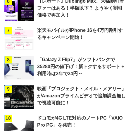
【レポート】Duolingo Max、大幅割引オ
6
ファーはある！半額以下？ ようやく割引
価格で再加入！
楽天モバイルがiPhone 16を4万円割引す
7
るキャンペーン開始！
「Galazy Z Flip7」がソフトバンクで
8
35280円の値下げ！新トクするサポート＋
利用時は2年で24円～
映画「プロジェクト・メイル・メアリー」
9
がAmazonプライムビデオで追加課金無し
で視聴可能に！
ドコモが4G LTE対応のノートPC「VAIO
10
Pro PG」を発売！