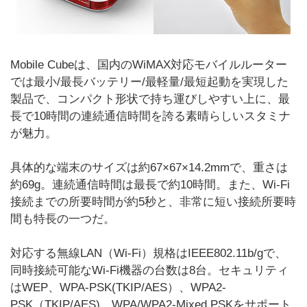
Mobile Cubeは、国内のWiMAX対応モバイルルーター
では最小/最長バッテリー/最軽量/最短起動を実現した
製品で、コンパクト形状で持ち運びしやすい上に、最
長で10時間の連続通信時間を誇る素晴らしいスタミナ
が魅力。
具体的な端末のサイズは約67×67×14.2mmで、重さは
約69g。連続通信時間は最長で約10時間。また、Wi-Fi
接続までの所要時間が約5秒と、非常に短い接続所要時
間も特長の一つだ。
対応する無線LAN（Wi-Fi）規格はIEEE802.11b/gで、
同時接続可能なWi-Fi機器の台数は8台。セキュリティ
はWEP、WPA-PSK(TKIP/AES）、WPA2-
PSK（TKIP/AES)、WPA/WPA2-Mixed PSKをサポート