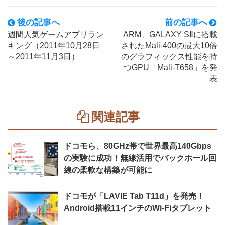
後の記事へ
前の記事へ
週間人気ゲームアプリラン
ARM、GALAXY SⅡに搭載
キング（2011年10月28日
されたMali-400の最大10倍
～2011年11月3日）
のグラフィックス性能を持
つGPU「Mali-T658」を発
表
関連記事
ドコモら、80GHz帯で世界最高140Gbps
の実験に成功！無線活用でバックホール回
線の柔軟な構築が可能に
ドコモが「LAVIE Tab T11d」を発売！
Android搭載11インチのWi-Fiタブレット