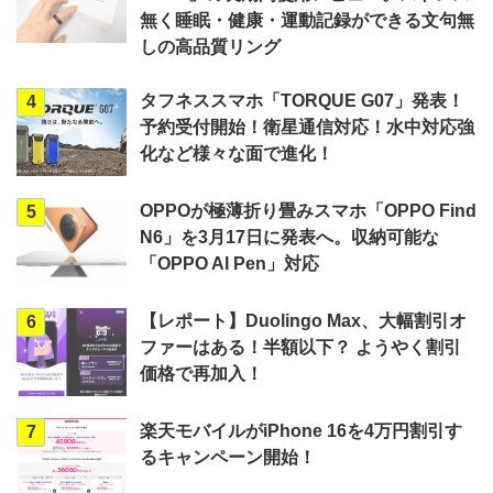
無く睡眠・健康・運動記録ができる文句無
しの高品質リング
タフネススマホ「TORQUE G07」発表！
4
予約受付開始！衛星通信対応！水中対応強
化など様々な面で進化！
OPPOが極薄折り畳みスマホ「OPPO Find
5
N6」を3月17日に発表へ。収納可能な
「OPPO AI Pen」対応
【レポート】Duolingo Max、大幅割引オ
6
ファーはある！半額以下？ ようやく割引
価格で再加入！
楽天モバイルがiPhone 16を4万円割引す
7
るキャンペーン開始！