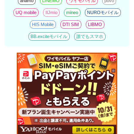
ahamo
LINEMO
ワイモバイル
povo
UQ mobile
IIJmio
mineo
NUROモバイル
HIS Mobile
DTI SIM
LIBMO
BB.exciteモバイル
誰でもスマホ